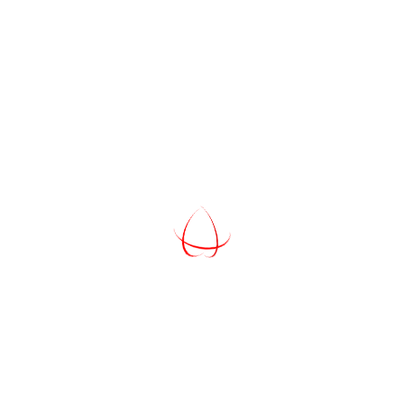
行，提供模拟盘测试功能。用户反馈提现到账时间平均2
小时。
盛达优配
：合作方正证劵，杠杆最高12倍。资金托管于浦
发银行，风控采用动态调整策略。历史数据显示爆仓率低
于行业平均水平。
华林优配
：挂靠富途牛牛通道，杠杆1-6倍。资金存管在平
安银行，但近期出现延迟到账问题。用户投诉集中在客服
响应慢。
对比发现，申宝策略和恒汇证劵在资质与资金安全上表现
突出，天盛优配在用户体验上更优，盛达优配风控能力较
强，华林优配则存在一定隐患。
配资平台查询的3大风险